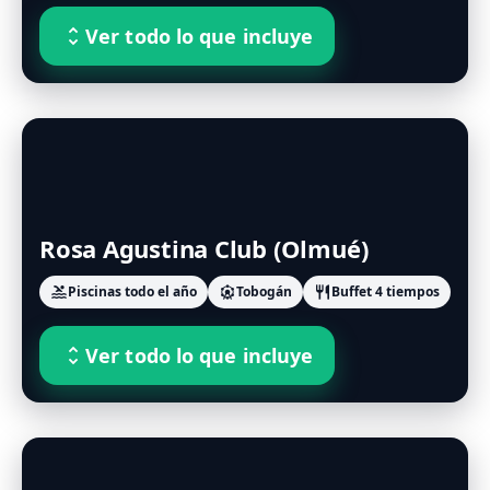
Ver todo lo que incluye
unfold_more
Rosa Agustina Club (Olmué)
Piscinas todo el año
Tobogán
Buffet 4 tiempos
pool
attractions
restaurant
Ver todo lo que incluye
unfold_more
Tip: viernes/sábado, cenas temáticas; reposeras/camas
balinesas según disponibilidad; náutica 1 actividad
diaria por persona.