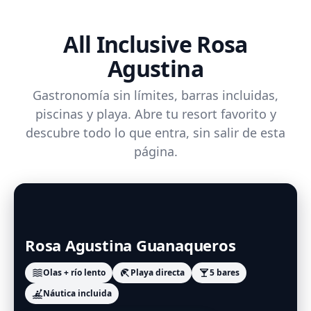
All Inclusive Rosa
Agustina
Gastronomía sin límites, barras incluidas,
piscinas y playa. Abre tu resort favorito y
descubre todo lo que entra, sin salir de esta
página.
Rosa Agustina Guanaqueros
Olas + río lento
Playa directa
5 bares
waves
beach_access
local_bar
Náutica incluida
kayaking