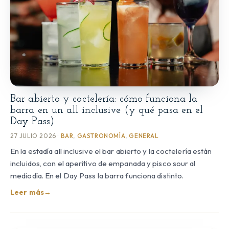
Bar abierto y coctelería: cómo funciona la
barra en un all inclusive (y qué pasa en el
Day Pass)
27 JULIO 2026 ·
BAR
,
GASTRONOMÍA
,
GENERAL
En la estadía all inclusive el bar abierto y la coctelería están
incluidos, con el aperitivo de empanada y pisco sour al
mediodía. En el Day Pass la barra funciona distinto.
Leer más
→