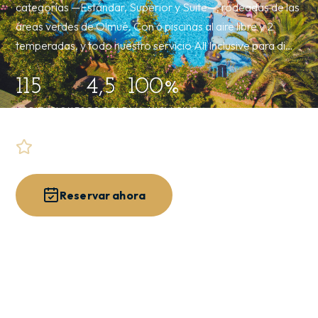
0
categorías —Estándar, Superior y Suite—, rodeadas de las
áreas verdes de Olmué. Con 6 piscinas al aire libre y 2
temperadas, y todo nuestro servicio All Inclusive para di…
115
4,5
100%
HABITACIONES
GOOGLE
ALL INCLUSIVE
4.5 · 5.370 reseñas
Reservar ahora
Explorar el resort