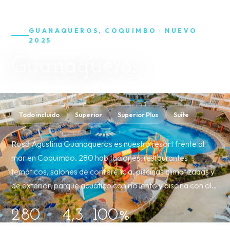
GUANAQUEROS, COQUIMBO · NUEVO
2025
Guanaqueros
Av. Guanaqueros 3150, Guanaqueros, Coquimbo
Todo incluido
Superior
Superior Plus
Suite
0
Rosa Agustina Guanaqueros es nuestro resort frente al
mar en Coquimbo. 280 habitaciones, restaurantes
temáticos, salones de conferencia, piscinas climatizadas y
de exterior, parque acuático con río lento y piscina con ol…
280
4,3
100%