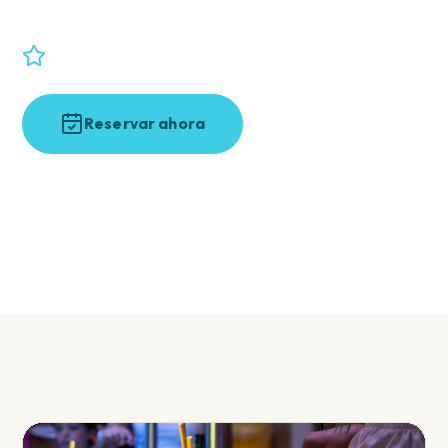
HABITACIONES
GOOGLE
ALL INCLUSIVE
4.3 · 419 reseñas
Reservar ahora
Explorar el resort