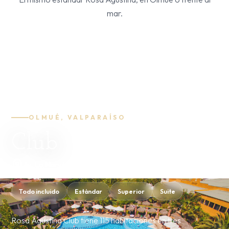
mar.
OLMUÉ, VALPARAÍSO
Club
Av. Lo Narváez 5551, Olmué
Todo incluido
Estándar
Superior
Suite
Rosa Agustina Club tiene 115 habitaciones en tres