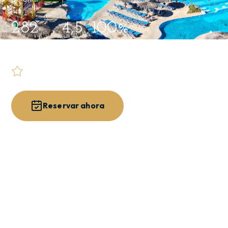
282
4,5
100%
HABITACIONES
GOOGLE
ALL INCLUSIVE
4.5 · 14.533 reseñas
Reservar ahora
Explorar el resort