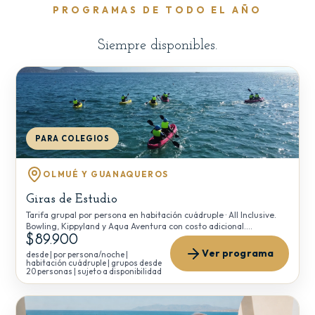
PROGRAMAS DE TODO EL AÑO
Siempre
disponibles
.
PARA COLEGIOS
OLMUÉ Y GUANAQUEROS
Giras de Estudio
Tarifa grupal por persona en habitación cuádruple · All Inclusive.
Bowling, Kippyland y Aqua Aventura con costo adicional.
Cotización personalizada por curso.
$89.900
Ver programa
desde | por persona/noche |
habitación cuádruple | grupos desde
20 personas | sujeto a disponibilidad