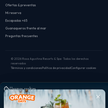
Ofertas & preventas
Mi reserva
Escapadas +65
Guanaqueros frente al mar
Preguntas frecuentes
© 2026 Rosa Agustina Resorts & Spa · Todos los derechos
reservados
Términos y condiciones
Política de privacidad
Configurar cookies
Usamos cookies
Utilizamos cookies propias y de terceros para mejorar tu experiencia, analizar el
tráfico y personalizar ofertas. Puedes aceptar todas, rechazarlas o configurarlas.
Lee nuestra
política de cookies
.