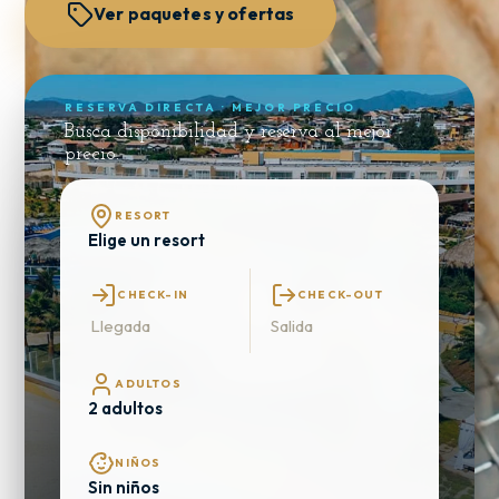
Ver paquetes y ofertas
RESERVA DIRECTA · MEJOR PRECIO
Busca disponibilidad y reserva al mejor
precio.
RESORT
CHECK-IN
CHECK-OUT
Llegada
Salida
ADULTOS
NIÑOS