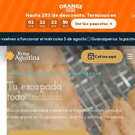
Hasta 25% de descuento. Terminan en
01
12
22
47
Ver los paquetes →
DÍA
HRS
MIN
SEG
Guanaqueros: la piscina central sigue en mantención | se llena desde e
Cotiza aquí
RESERVA DIRECTA · MEJOR PRECIO
Tu escapada
todo
incluido
.
Busca disponibilidad y reserva al mejor precio en Olmué o
frente al mar en Guanaqueros, directo y sin intermediarios.