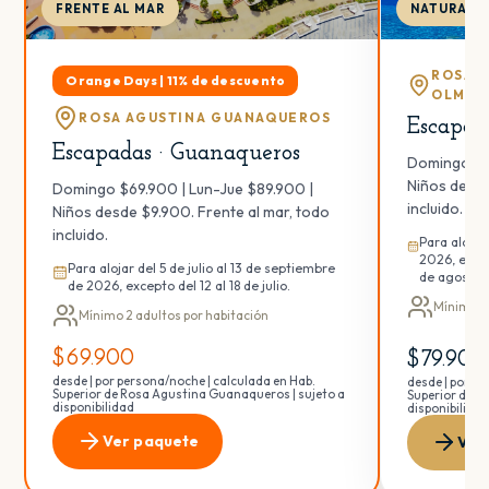
FRENTE AL MAR
NATURALE
ROSA A
Orange Days | 11% de descuento
OLMUÉ
ROSA AGUSTINA GUANAQUEROS
Escapad
Escapadas · Guanaqueros
Domingo $7
Niños desde
Domingo $69.900 | Lun-Jue $89.900 |
incluido.
Niños desde $9.900. Frente al mar, todo
incluido.
Para alojar
2026, except
Para alojar del 5 de julio al 13 de septiembre
de agosto.
de 2026, excepto del 12 al 18 de julio.
Mínimo 2 
Mínimo 2 adultos por habitación
$69.900
$79.900
desde | por persona/noche | calculada en Hab.
desde | por p
Superior de Rosa Agustina Guanaqueros | sujeto a
Superior de R
disponibilidad
disponibilida
Ver paquete
Ver