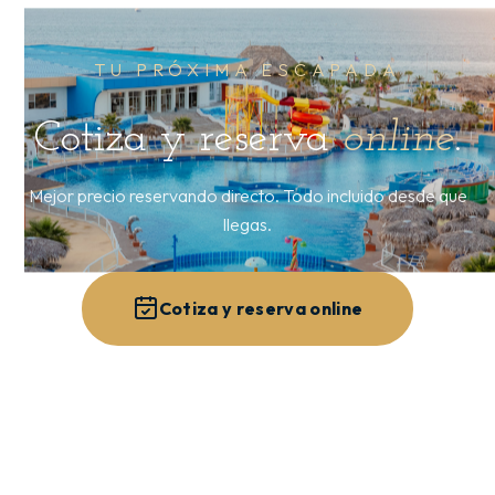
TU PRÓXIMA ESCAPADA
Cotiza y reserva
online
.
Mejor precio reservando directo. Todo incluido desde que
llegas.
Cotiza y reserva online
Ver los 3 resorts