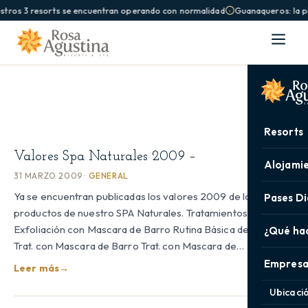
stros 3 resorts se encuentran operando con normalidad
Guanaqueros: la pi
Resorts
Valores Spa Naturales 2009 –
Alojami
31 MARZO 2009 ·
GENERAL
Ya se encuentran publicadas los valores 2009 de los
Pases Di
productos de nuestro SPA Naturales. Tratamientos faciales.
Exfoliación con Mascara de Barro Rutina Básica de Limpieza
¿Qué ha
Trat. con Mascara de Barro Trat. con Mascara de…
Empresa
Leer más
→
Ubicaci