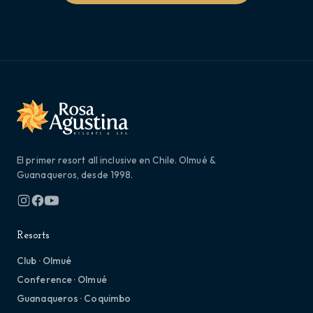
El primer resort all inclusive en Chile. Olmué &
Guanaqueros, desde 1998.
Resorts
Club · Olmué
Conference · Olmué
Guanaqueros · Coquimbo