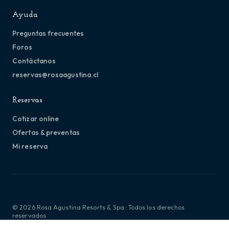
Ayuda
Preguntas frecuentes
Foros
Contáctanos
reservas@rosaagustina.cl
Reservas
Cotizar online
Ofertas & preventas
Mi reserva
© 2026 Rosa Agustina Resorts & Spa · Todos los derechos
reservados
Términos y condiciones
Política de privacidad