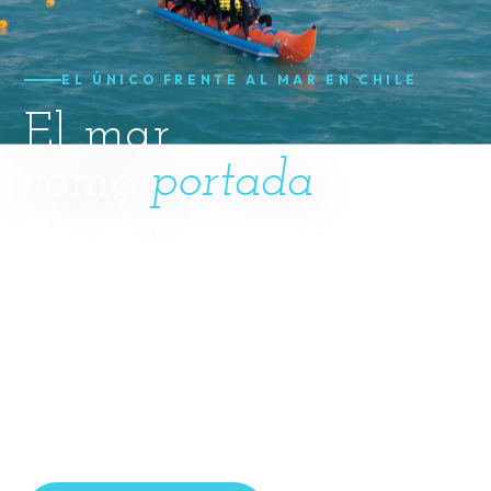
EL ÚNICO FRENTE AL MAR EN CHILE
El mar
como
portada
.
Av. Guanaqueros 3150, Guanaqueros, Coquimbo
Parque acuático con piscina de olas y río lento, y acceso
directo a la Playa Rosa Agustina. Todo incluido en la costa
de Coquimbo.
280
4,3
100%
HABITACIONES
GOOGLE
ALL INCLUSIVE