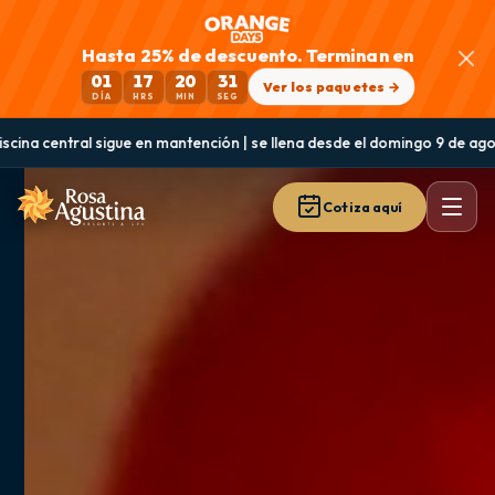
Hasta 25% de descuento. Terminan en
01
17
20
28
Ver los paquetes →
DÍA
HRS
MIN
SEG
nción | se llena desde el domingo 9 de agosto y vuelve a estar disponibl
Cotiza aquí