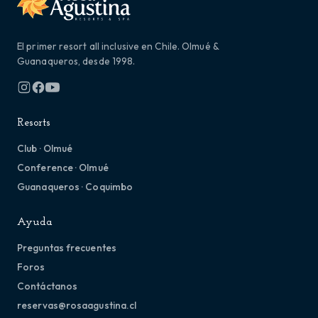
El primer resort all inclusive en Chile. Olmué &
Guanaqueros, desde 1998.
Resorts
Club · Olmué
Conference · Olmué
Guanaqueros · Coquimbo
Ayuda
Preguntas frecuentes
Foros
Contáctanos
reservas@rosaagustina.cl