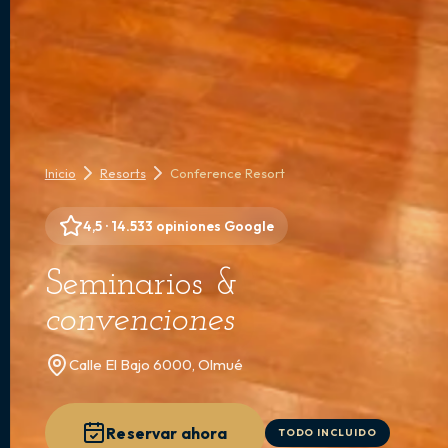
Inicio
Resorts
Conference Resort
4,5 · 14.533 opiniones Google
Seminarios &
convenciones
Calle El Bajo 6000, Olmué
Reservar ahora
TODO INCLUIDO