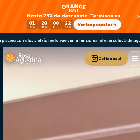
Hasta 25% de descuento. Terminan en
01
20
00
21
Ver los paquetes →
DÍA
HRS
MIN
SEG
 río lento vuelven a funcionar el miércoles 5 de agosto
Guanaqueros: la
Cotiza aquí