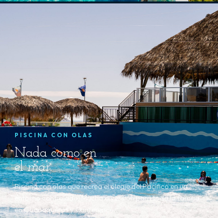
PISCINA CON OLAS
Nada como en
el
mar
.
Piscina con olas que recrea el oleaje del Pacífico en un
entorno controlado. Mucha diversión para toda la familia
en Guanaqueros y Conference.