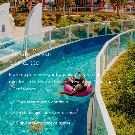
RÍO LENTO
Déjate llevar
por el
río
.
Río lento para navegar tranquilamente y relajarse
mientras la familia se divierte. Presente en Guanaqueros
y Conference.
Corriente suave y continua
En Guanaqueros y Conference
Plan perfecto para relajarse