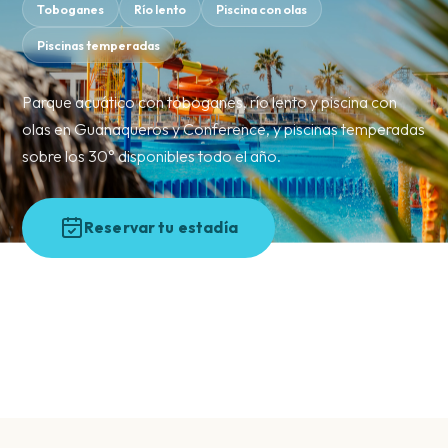
Toboganes
Río lento
Piscina con olas
Piscinas temperadas
Parque acuático con toboganes, río lento y piscina con
olas en Guanaqueros y Conference, y piscinas temperadas
sobre los 30° disponibles todo el año.
Reservar tu estadía
Ver actividades