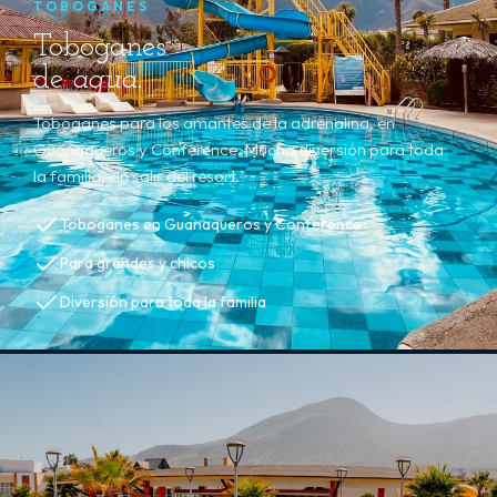
TOBOGANES
Toboganes
de
agua
.
Toboganes para los amantes de la adrenalina, en
Guanaqueros y Conference. Mucha diversión para toda
la familia, sin salir del resort.
Toboganes en Guanaqueros y Conference
Para grandes y chicos
Diversión para toda la familia