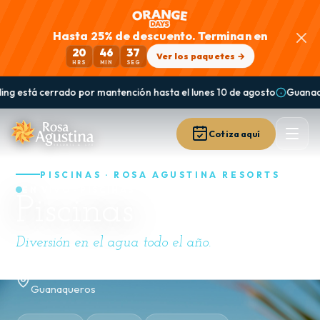
Hasta 25% de descuento. Terminan en
20
46
34
Ver los paquetes →
HRS
MIN
SEG
asta el lunes 10 de agosto
Guanaqueros: la piscina central sigue en m
Cotiza aquí
PISCINAS · ROSA AGUSTINA RESORTS
EN VIVO · PISCINAS
Piscinas
Diversión en el agua todo el año.
En los tres resorts · parque acuático en Conference y
Guanaqueros