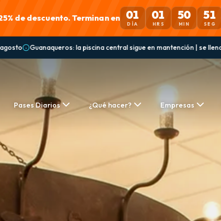
01
01
50
48
25% de descuento. Terminan en
DÍA
HRS
MIN
SEG
 en mantención | se llena desde el domingo 9 de agosto y vuelve a estar
Pases Diarios
¿Qué hacer?
Empresas