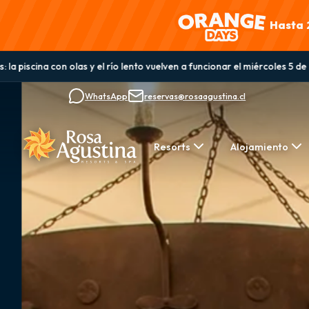
Hasta 
ncionar el miércoles 5 de agosto
Guanaqueros: la piscina central sigue
WhatsApp
reservas@rosaagustina.cl
Resorts
Alojamiento