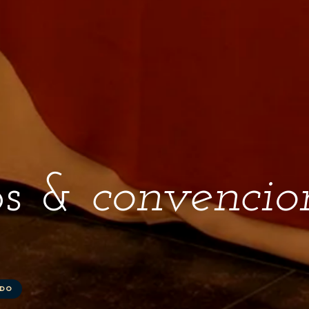
os &
convencio
IDO