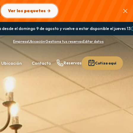
Ver los paquetes →
 disponible el jueves 13
Guanaqueros: el Bar Panorámico permanecer
Empresa
Ubicación
·
Gestiona tus reservas
Editar datos
Ubicación
Contacto
Reservas
Cotiza aquí