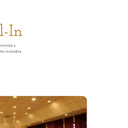
l-In
onomía y
to incluidos