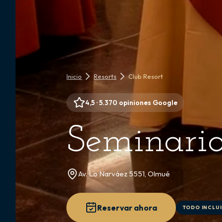
Inicio
Resorts
Club Resort
4,5 · 5.370 opiniones Google
Seminari
Av. Lo Narváez 5551, Olmué
Reservar ahora
TODO INCLU