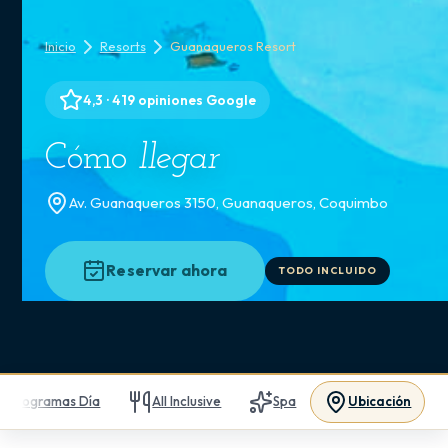
Inicio
Resorts
Guanaqueros Resort
4,3 · 419 opiniones Google
Cómo
llegar
Av. Guanaqueros 3150, Guanaqueros, Coquimbo
Reservar ahora
TODO INCLUIDO
Programas Día
All Inclusive
Spa
Ubicación