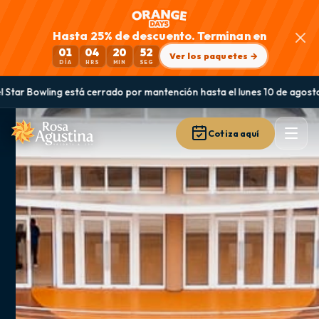
Hasta 25% de descuento. Terminan en
01
04
20
51
Ver los paquetes →
DÍA
HRS
MIN
SEG
cerrado por mantención hasta el lunes 10 de agosto
Guanaqueros: la 
Cotiza aquí