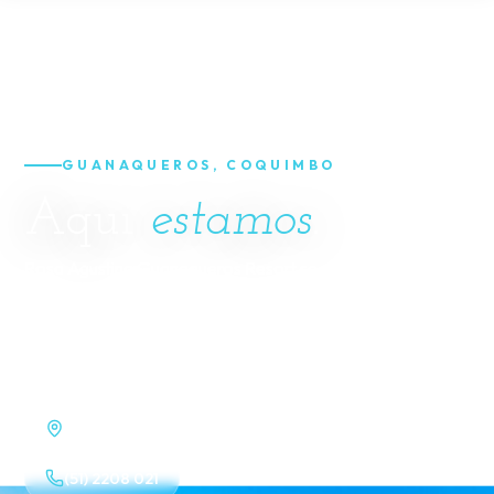
GUANAQUEROS, COQUIMBO
Aquí
estamos
.
Rosa Agustina Guanaqueros Resort se ubica en
Av.
Guanaqueros 3150, Guanaqueros, Coquimbo
. Llega
en auto, transporte o transfer y empieza a disfrutar del
todo incluido desde el primer minuto.
Av. Guanaqueros 3150, Guanaqueros, Coquimbo
(51) 2208 021