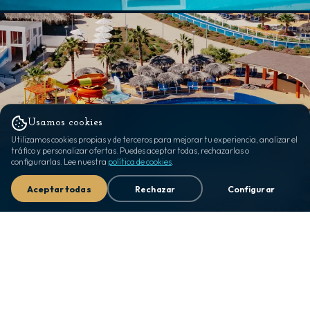
Usamos cookies
Utilizamos cookies propias y de terceros para mejorar tu experiencia, analizar el
tráfico y personalizar ofertas. Puedes aceptar todas, rechazarlas o
configurarlas. Lee nuestra
política de cookies
.
¿Dudas? ¡Escríbeme! 👋
Aceptar todas
Rechazar
Configurar
CÓMO LLEGAR