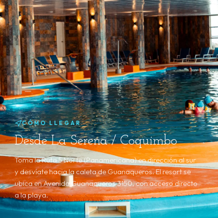
CÓMO LLEGAR
Desde La Serena / Coquimbo
Toma la Ruta 5 Norte (Panamericana) en dirección al sur
y desvíate hacia la caleta de Guanaqueros. El resort se
ubica en Avenida Guanaqueros 3150, con acceso directo
a la playa.