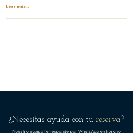
Leer más
→
¿Necesitas ayuda con tu
reserva
?
Nuestro equipo te responde por WhatsApp en horario