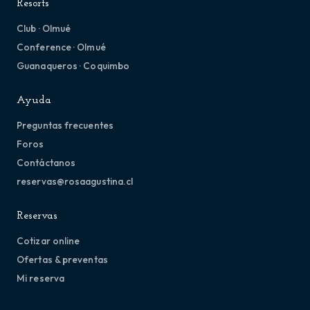
Resorts
Club · Olmué
Conference · Olmué
Guanaqueros · Coquimbo
Ayuda
Preguntas frecuentes
Foros
Contáctanos
reservas@rosaagustina.cl
Reservas
Cotizar online
Ofertas & preventas
Mi reserva