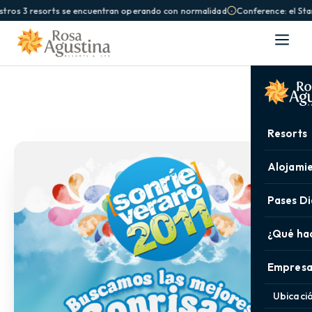
tros 3 resorts se encuentran operando con normalidad
Conference: el Sta
Resorts
Alojami
Pases Di
¿Qué ha
Empresa
Ubicaci