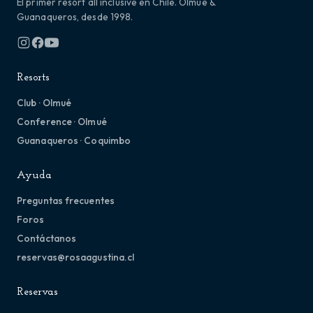
El primer resort all inclusive en Chile. Olmué &
Guanaqueros, desde 1998.
Resorts
Club · Olmué
Conference · Olmué
Guanaqueros · Coquimbo
Ayuda
Preguntas frecuentes
Foros
Contáctanos
reservas@rosaagustina.cl
Reservas