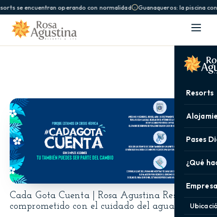
esorts se encuentran operando con normalidad
Guanaqueros: la piscina con 
Resorts
Alojami
Pases Di
¿Qué ha
Empresa
Cada Gota Cuenta | Rosa Agustina Resort
comprometido con el cuidado del agua
Ubicaci