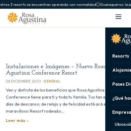
stros 3 resorts se encuentran operando con normalidad
Guanaqueros: la pi
Resorts
Instalaciones e Imágenes – Nuevo Rosa
Alojami
Agustina Conference Resort
28 DICIEMBRE 2010 ·
GENERAL
Pases Di
Ven y disfruta de los beneficios que Rosa Agustina
Conference tiene para ti y toda tu familia. Tus tan anhelados
¿Qué ha
días de descanso, de relajo y de felicidad está acá en nuestro
maravilloso Resort rodeado…
Empresa
Leer más
→
Ubicaci