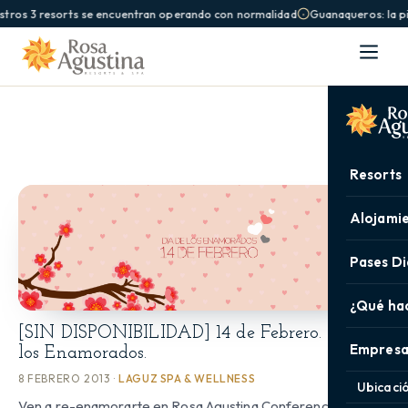
stros 3 resorts se encuentran operando con normalidad
Guanaqueros: la pi
Resorts
Alojami
Pases Di
¿Qué ha
[SIN DISPONIBILIDAD] 14 de Febrero. Día de
Empresa
los Enamorados.
8 FEBRERO 2013 ·
LAGUZ SPA & WELLNESS
Ubicaci
Ven a re-enamorarte en Rosa Agustina Conference. Para