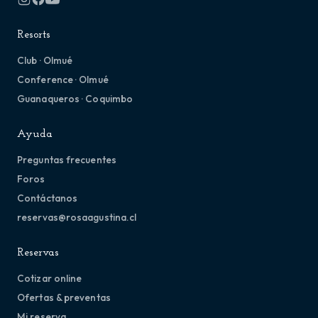
Resorts
Club · Olmué
Conference · Olmué
Guanaqueros · Coquimbo
Ayuda
Preguntas frecuentes
Foros
Contáctanos
reservas@rosaagustina.cl
Reservas
Cotizar online
Ofertas & preventas
Mi reserva