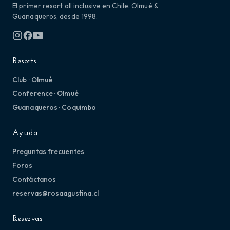
El primer resort all inclusive en Chile. Olmué &
Guanaqueros, desde 1998.
Resorts
Club · Olmué
Conference · Olmué
Guanaqueros · Coquimbo
Ayuda
Preguntas frecuentes
Foros
Contáctanos
reservas@rosaagustina.cl
Reservas