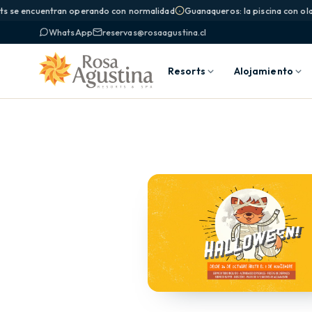
ts se encuentran operando con normalidad
Guanaqueros: la piscina con olas
WhatsApp
reservas@rosaagustina.cl
Resorts
Alojamiento