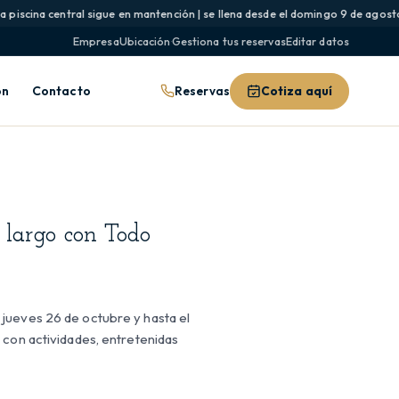
piscina central sigue en mantención | se llena desde el domingo 9 de agosto y
Empresa
Ubicación
·
Gestiona tus reservas
Editar datos
Reservas
Cotiza aquí
ón
Contacto
 largo con Todo
jueves 26 de octubre y hasta el
 con actividades, entretenidas