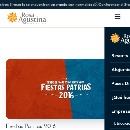
stros 3 resorts se encuentran operando con normalidad
Conference: el Sta
Resorts
Alojami
Pases Di
¿Qué ha
Empresa
Ubicaci
Fiestas Patrias 2016