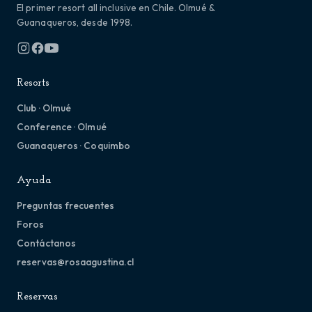
El primer resort all inclusive en Chile. Olmué &
Guanaqueros, desde 1998.
Resorts
Club · Olmué
Conference · Olmué
Guanaqueros · Coquimbo
Ayuda
Preguntas frecuentes
Foros
Contáctanos
reservas@rosaagustina.cl
Reservas