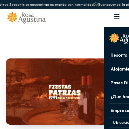
tros 3 resorts se encuentran operando con normalidad
Guanaqueros: la pis
Resorts
Alojami
Pases Di
¿Qué ha
Empresa
Ubicaci