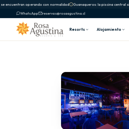
se encuentran operando con normalidad
Guanaqueros: la piscina central sig
WhatsApp
reservas@rosaagustina.cl
Resorts
Alojamiento