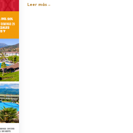
Leer más
→