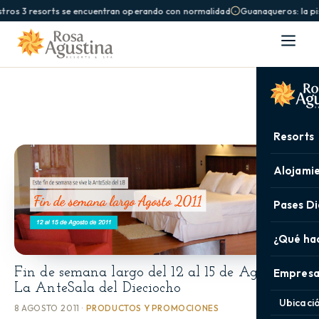
tros 3 resorts se encuentran operando con normalidad
Guanaqueros: la pis
Resorts
Alojami
Pases Di
¿Qué ha
Fin de semana largo del 12 al 15 de Agosto.
Empresa
La AnteSala del Dieciocho
Ubicaci
8 AGOSTO 2011 ·
PRODUCTOS Y PROMOCIONES