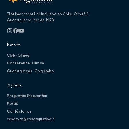
El primer resort all inclusive en Chile. Olmué &
Guanaqueros, desde 1998.
Resorts
Club · Olmué
Conference · Olmué
Guanaqueros · Coquimbo
Ayuda
Preguntas frecuentes
Foros
Contáctanos
reservas@rosaagustina.cl