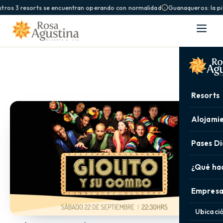
tros 3 resorts se encuentran operando con normalidad
Guanaqueros: la pis
Resorts
Alojami
Pases Di
¿Qué ha
Empresa
Ubicaci