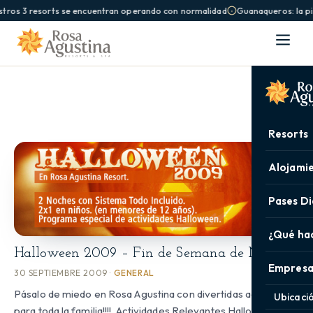
tros 3 resorts se encuentran operando con normalidad
Guanaqueros: la pis
Resorts
Alojami
Pases Di
¿Qué ha
Halloween 2009 – Fin de Semana de Miedo
Empresa
30 SEPTIEMBRE 2009 ·
GENERAL
Pásalo de miedo en Rosa Agustina con divertidas actividades
Ubicaci
para toda la familia!!!!. Actividades Relevantes Halloween