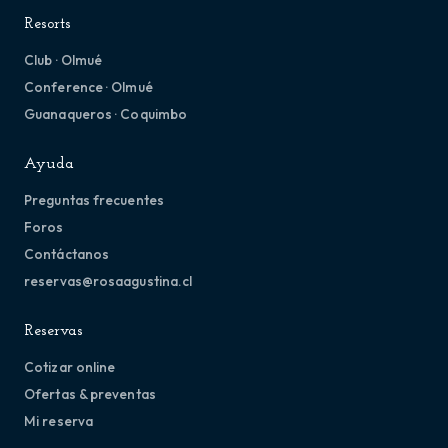
Resorts
Club · Olmué
Conference · Olmué
Guanaqueros · Coquimbo
Ayuda
Preguntas frecuentes
Foros
Contáctanos
reservas@rosaagustina.cl
Reservas
Cotizar online
Ofertas & preventas
Mi reserva