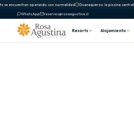
s se encuentran operando con normalidad
Guanaqueros: la piscina central 
WhatsApp
reservas@rosaagustina.cl
Resorts
Alojamiento