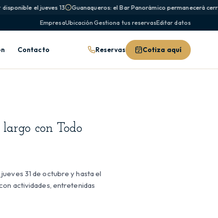
isponible el jueves 13
Guanaqueros: el Bar Panorámico permanecerá cerrad
Empresa
Ubicación
·
Gestiona tus reservas
Editar datos
Reservas
Cotiza aquí
ón
Contacto
 largo con Todo
jueves 31 de octubre y hasta el
con actividades, entretenidas