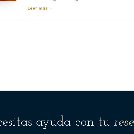
Leer más
→
esitas ayuda con tu
res