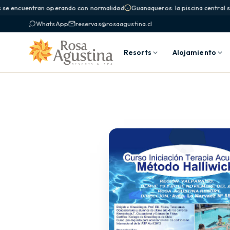
 se encuentran operando con normalidad
Guanaqueros: la piscina central si
WhatsApp
reservas@rosaagustina.cl
Resorts
Alojamiento