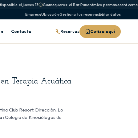
sponible el jueves 13
Guanaqueros: el Bar Panorámico permanecerá cerrado
Empresa
Ubicación
·
Gestiona tus reservas
Editar datos
Reservas
Cotiza aquí
ón
Contacto
n en Terapia Acuática
ina Club Resort. Direcciòn: Lo
 : Colegio de Kinesiòlogos de