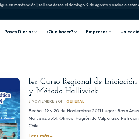
gue en mantención | se llena desde el domingo 9 de agosto y vuelve a estar di
Pases Diarios
¿Qué hacer?
Empresas
Ubicaci
1er Curso Regional de Iniciació
y Método Halliwick
8 NOVIEMBRE 2011 ·
GENERAL
Fecha : 19 y 20 de Noviembre 2011 Lugar : Rosa Agust
Narváez 5551. Olmue. Regiòn de Valparaìso Patrocina
Chile
Leer más
→