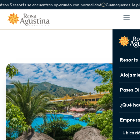
tros 3 resorts se encuentran operando con normalidad
Guanaqueros: la pis
Resorts
Alojami
Pases Di
¿Qué ha
Empresa
Ubicaci