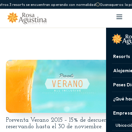
tros 3 resorts se encuentran operando con normalidad
Guanaqueros: la pis
Resorts
Alojami
Pases Di
¿Qué ha
Empresa
Preventa Verano 2015 – 15% de descuento
Ubicaci
reservando hasta el 30 de noviembre.