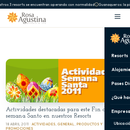
tros 3 resorts se encuentran operando con normalidad
Guanaqueros: la pi
Resorts
Alojami
Pases Di
¿Qué ha
Actividades destacadas para este Fin de
Empresa
semana Santo en nuestros Resorts
Ubicaci
18 ABRIL 2011 ·
ACTIVIDADES
,
GENERAL
,
PRODUCTOS Y
PROMOCIONES