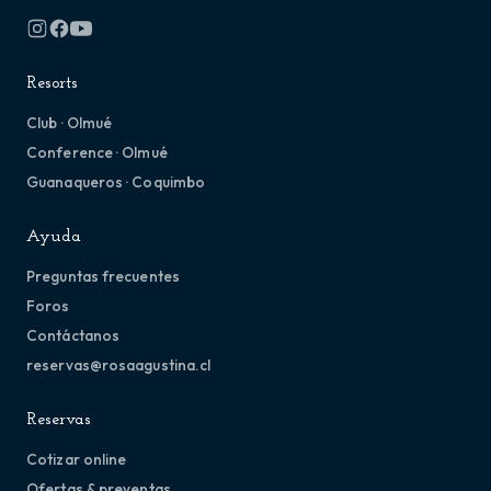
Resorts
Club · Olmué
Conference · Olmué
Guanaqueros · Coquimbo
Ayuda
Preguntas frecuentes
Foros
Contáctanos
reservas@rosaagustina.cl
Reservas
Cotizar online
Ofertas & preventas