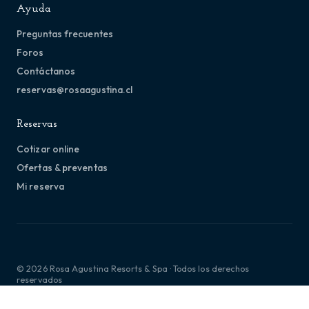
Ayuda
Preguntas frecuentes
Foros
Contáctanos
reservas@rosaagustina.cl
Reservas
Cotizar online
Ofertas & preventas
Mi reserva
© 2026 Rosa Agustina Resorts & Spa · Todos los derechos
reservados
Términos y condiciones
Política de privacidad