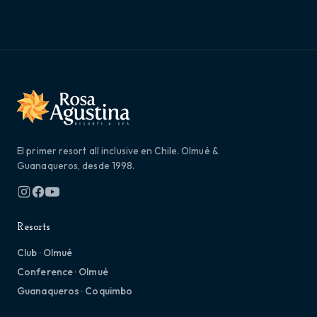
El primer resort all inclusive en Chile. Olmué &
Guanaqueros, desde 1998.
Resorts
Club · Olmué
Conference · Olmué
Guanaqueros · Coquimbo