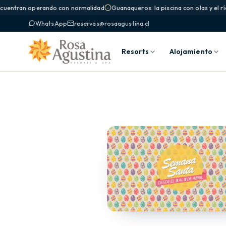
ncuentran operando con normalidad
Guanaqueros: la piscina con olas y el rí
WhatsApp
reservas@rosaagustina.cl
Resorts
Alojamiento