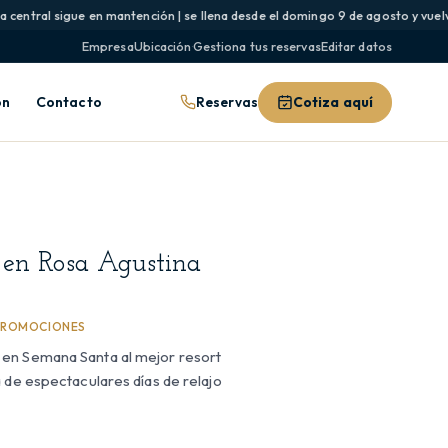
 central sigue en mantención | se llena desde el domingo 9 de agosto y vuelve 
Empresa
Ubicación
·
Gestiona tus reservas
Editar datos
Reservas
Cotiza aquí
ón
Contacto
 en Rosa Agustina
PROMOCIONES
en Semana Santa al mejor resort
 de espectaculares días de relajo