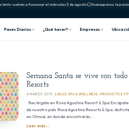
o lento vuelven a funcionar el miércoles 5 de agosto
Guanaqueros: la piscina
Pases Diarios
¿Qué hacer?
Empresas
Ubicaci
Semana Santa se vive con todo
Resorts
6 MARZO 2015 ·
LAGUZ SPA & WELLNESS
,
PRODUCTOS Y 
Recárgate en Rosa Agustina Resort & Spa Escápate 
de nuestro país Rosa Agustina Resorts & Spa, disfruta
en Olmué, en donde encontrarás…
Leer más
→