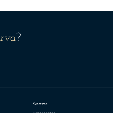
erva
?
Reservas