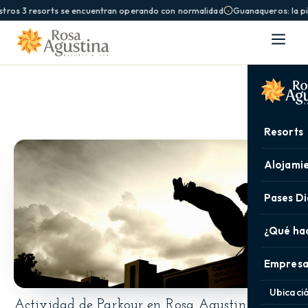
tros 3 resorts se encuentran operando con normalidad
Guanaqueros: la pis
Resorts
Alojami
Pases Di
¿Qué ha
Empresa
Ubicaci
Actividad de Parkour en Rosa Agustina