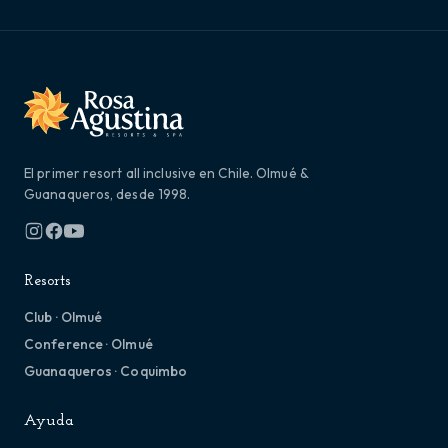
El primer resort all inclusive en Chile. Olmué &
Guanaqueros, desde 1998.
Resorts
Club · Olmué
Conference · Olmué
Guanaqueros · Coquimbo
Ayuda