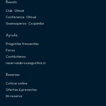
Resorts
Club · Olmué
Conference · Olmué
Guanaqueros · Coquimbo
Ayuda
Preguntas frecuentes
Foros
Contáctanos
reservas@rosaagustina.cl
Reservas
Cotizar online
Ofertas & preventas
Mi reserva