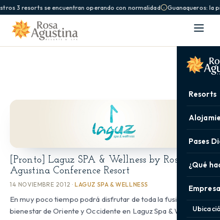
stros 3 resorts se encuentran operando con normalidad
Guanaqueros: la pi
Resorts
Alojami
Pases Di
[Pronto] Laguz SPA & Wellness by Rosa
¿Qué ha
Agustina Conference Resort
14 NOVIEMBRE 2012 ·
LAGUZ SPA & WELLNESS
Empresa
En muy poco tiempo podrá disfrutar de toda la fusión del
Ubicaci
bienestar de Oriente y Occidente en Laguz Spa & Wellness