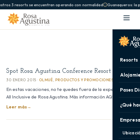
stros 3 resorts se encuentran operando con normalidad
Guanaqueros: la pi
Resorts
Spot Rosa Agustina Conference Resort & Spa
Alojami
30 ENERO 2015 ·
OLMUÉ
,
PRODUCTOS Y PROMOCIONES
En estas vacaciones, no te quedes fuera de la experiencia
Pases Di
All Inclusive de Rosa Agustina. Más información AQUÍ
¿Qué ha
Leer más
→
Empresa
Ubicaci