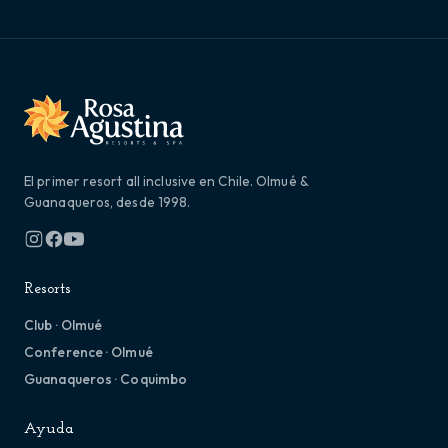
El primer resort all inclusive en Chile. Olmué &
Guanaqueros, desde 1998.
Resorts
Club · Olmué
Conference · Olmué
Guanaqueros · Coquimbo
Ayuda