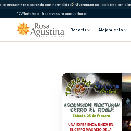
s se encuentran operando con normalidad
Guanaqueros: la piscina con olas y
WhatsApp
reservas@rosaagustina.cl
Resorts
Alojamiento