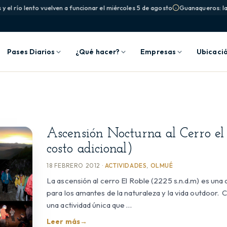
 el río lento vuelven a funcionar el miércoles 5 de agosto
Guanaqueros: la p
Pases Diarios
¿Qué hacer?
Empresas
Ubicaci
Ascensión Nocturna al Cerro el 
costo adicional)
18 FEBRERO 2012 ·
ACTIVIDADES
,
OLMUÉ
La ascensión al cerro El Roble (2225 s.n.d.m) es una
para los amantes de la naturaleza y la vida outdoor. 
una actividad única que …
Leer más
→