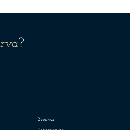
erva
?
Reservas
Cotizar online