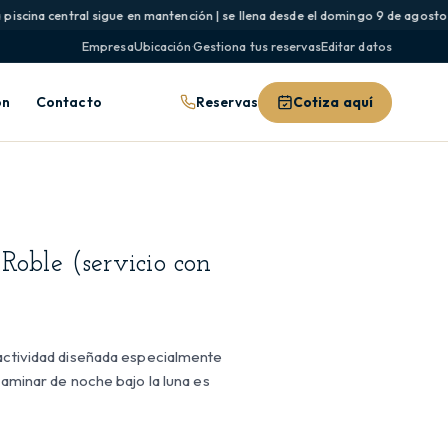
iscina central sigue en mantención | se llena desde el domingo 9 de agosto y 
Empresa
Ubicación
·
Gestiona tus reservas
Editar datos
Reservas
Cotiza aquí
ón
Contacto
Roble (servicio con
 actividad diseñada especialmente
Caminar de noche bajo la luna es