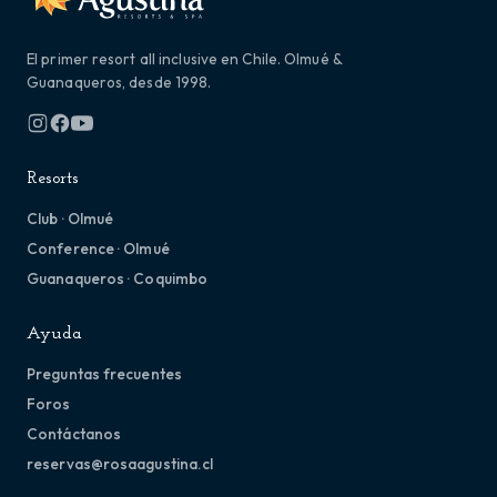
El primer resort all inclusive en Chile. Olmué &
Guanaqueros, desde 1998.
Resorts
Club · Olmué
Conference · Olmué
Guanaqueros · Coquimbo
Ayuda
Preguntas frecuentes
Foros
Contáctanos
reservas@rosaagustina.cl