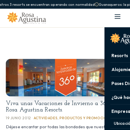
stros 3 resorts se encuentran operando con normalidad
Guanaqueros: la pi
Resorts
Alojami
Pases Di
¿Qué ha
Viva unas Vacaciones de Invierno a 36º en
Rosa Agustina Resorts.
Empresa
19 JUNIO 2012 ·
ACTIVIDADES
,
PRODUCTOS Y PROMOCIONES
Ubicaci
Déjese encantar por todas las bondades que nuestros