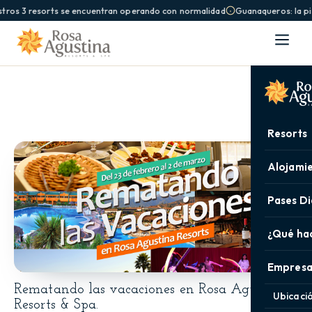
tros 3 resorts se encuentran operando con normalidad
Guanaqueros: la pis
Resorts
Alojami
Pases Di
¿Qué ha
Empresa
Rematando las vacaciones en Rosa Agustina
Ubicaci
Resorts & Spa.