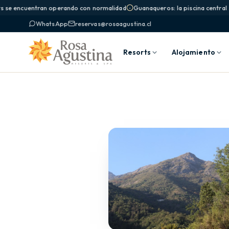
s se encuentran operando con normalidad
Guanaqueros: la piscina central s
WhatsApp
reservas@rosaagustina.cl
Resorts
Alojamiento