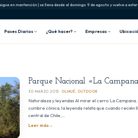
igue en mantención | se llena desde el domingo 9 de agosto y vuelve a estar d
Pases Diarios
¿Qué hacer?
Empresas
Ubicaci
Parque Nacional «La Campan
30 MARZO 2015 ·
OLMUÉ
,
OUTDOOR
Naturaleza y leyendas Al mirar el cerro La Campana, u
cumbre cónica, la leyenda relata que cuando recién l
central de Chile,…
Leer más
→