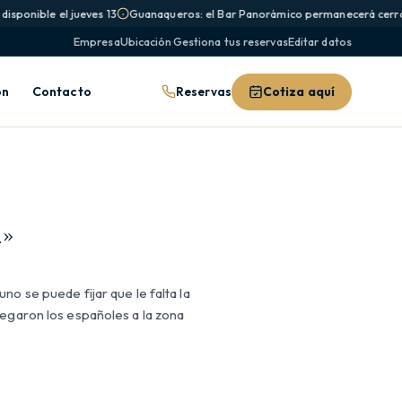
isponible el jueves 13
Guanaqueros: el Bar Panorámico permanecerá cerrad
Empresa
Ubicación
·
Gestiona tus reservas
Editar datos
Reservas
Cotiza aquí
ón
Contacto
a»
no se puede fijar que le falta la
legaron los españoles a la zona