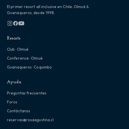
El primer resort all inclusive en Chile. Olmué &
Guanaqueros, desde 1998.
Resorts
Club · Olmué
Conference · Olmué
Guanaqueros · Coquimbo
Ayuda
Preguntas frecuentes
Foros
Contáctanos
reservas@rosaagustina.cl