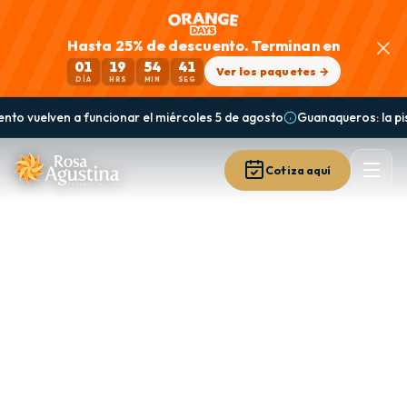
Hasta 25% de descuento. Terminan en
01
19
54
40
Ver los paquetes →
DÍA
HRS
MIN
SEG
elven a funcionar el miércoles 5 de agosto
Guanaqueros: la piscina cen
Cotiza aquí