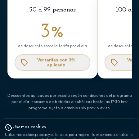
50 a 99 personas
100 a 2
3%
de descuento sobre la tarifa por el día
de descuento sobr
Ver tarifas con 3%
Ver t
aplicado
Descuentos aplicados por escala según condiciones del programa
por el día · consumo de bebidas alcohólicas hasta las 17:30 hrs ·
programa sujeto a cambios sin previo aviso.
Usamos cookies
Utilizamos cookies propias y de terceros para mejorar tu experiencia, analizar el