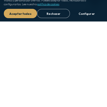
tráfico y personalizar ofertas. Puedes aceptar todas, rechazarlas o
configurarlas. Lee nuestra
política de cookies
.
¿Dudas? ¡Escríbeme! 👋
Aceptar todas
Rechazar
Configurar
UN SOLO VALOR POR PERSONA
Tu equipo llega y
disfruta
.
Alimentación buffet según programa · bar de terraza
(bebidas, snacks y schop, 10:00–17:00) · piscinas
exteriores y temperada · actividades con el equipo de
animación · estacionamiento y paramédico incluidos.