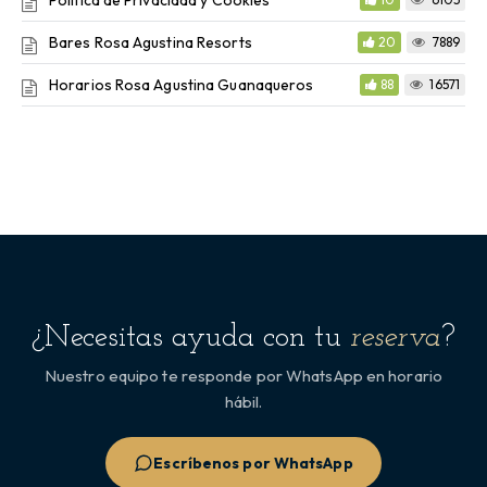
Política de Privacidad y Cookies
Bares Rosa Agustina Resorts
20
7889
Horarios Rosa Agustina Guanaqueros
88
16571
¿Necesitas ayuda con tu
reserva
?
Nuestro equipo te responde por WhatsApp en horario
hábil.
Escríbenos por WhatsApp