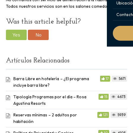
Ubicació
Todos nuestros servicios son en los salones comedor.
Contact
Was this article helpful?
Yes
No
Artículos Relacionados
Barra Libre en hotelería – ¿El programa
17
5671
incluye barra libre?
Tipología Programas por el día – Rosa
15
4673
Agustina Resorts
Reservas mínimas – 2 adultos por
121
5939
habitación
10
6105