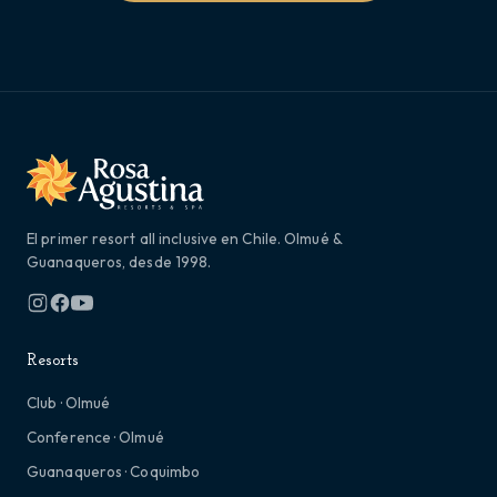
El primer resort all inclusive en Chile. Olmué &
Guanaqueros, desde 1998.
Resorts
Club · Olmué
Conference · Olmué
Guanaqueros · Coquimbo