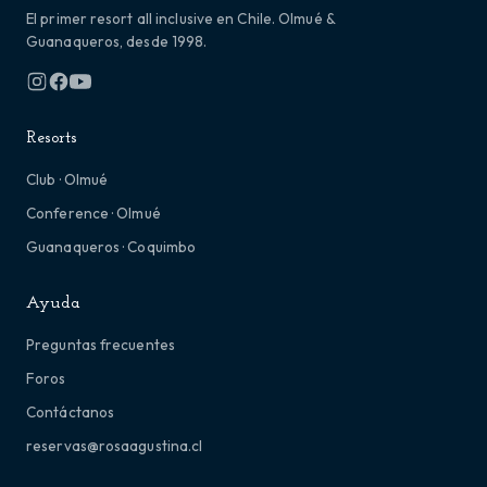
El primer resort all inclusive en Chile. Olmué &
Guanaqueros, desde 1998.
Resorts
Club · Olmué
Conference · Olmué
Guanaqueros · Coquimbo
Ayuda
Preguntas frecuentes
Foros
Contáctanos
reservas@rosaagustina.cl