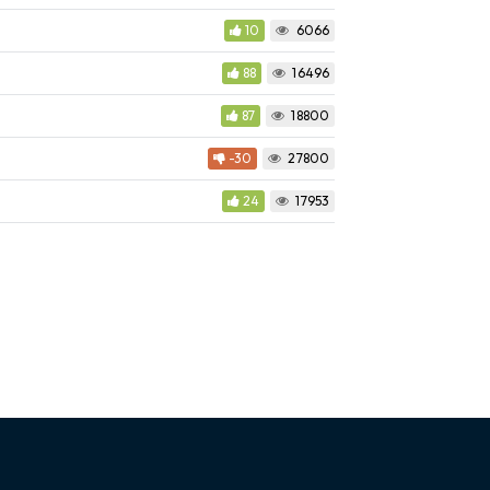
10
6066
88
16496
87
18800
-30
27800
24
17953