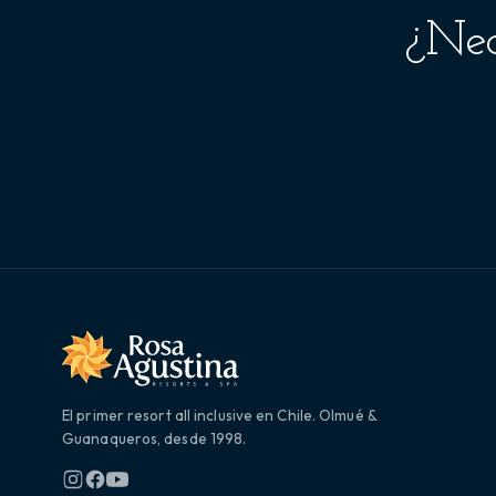
¿Nec
El primer resort all inclusive en Chile. Olmué &
Guanaqueros, desde 1998.