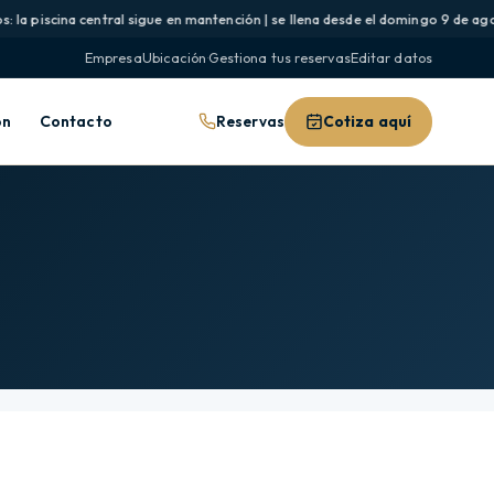
la piscina central sigue en mantención | se llena desde el domingo 9 de agost
Empresa
Ubicación
·
Gestiona tus reservas
Editar datos
Reservas
Cotiza aquí
ón
Contacto