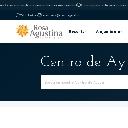
orts se encuentran operando con normalidad
Guanaqueros: la piscina con ol
WhatsApp
reservas@rosaagustina.cl
Resorts
Alojamiento
Centro de A
Buscar
por