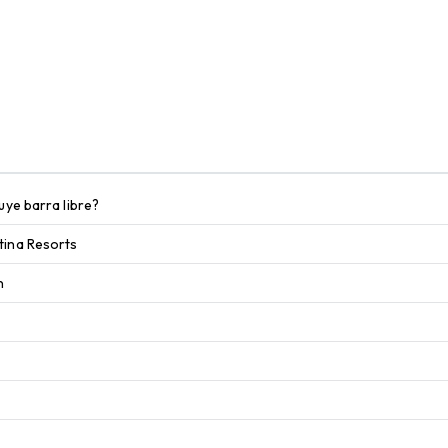
uye barra libre?
tina Resorts
n