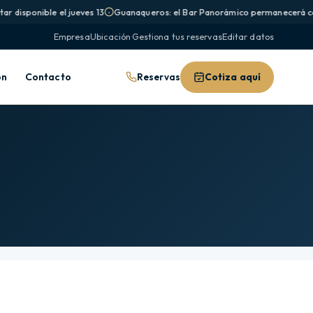
r disponible el jueves 13
Guanaqueros: el Bar Panorámico permanecerá cer
Empresa
Ubicación
·
Gestiona tus reservas
Editar datos
Reservas
Cotiza aquí
ón
Contacto