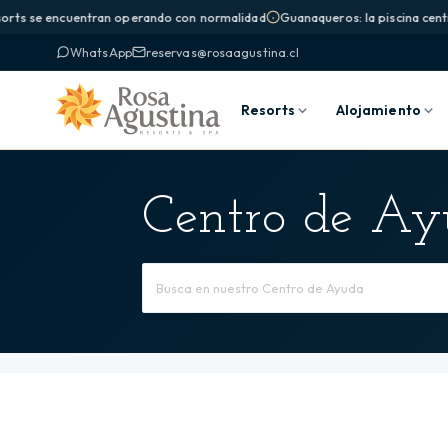
orts se encuentran operando con normalidad
Guanaqueros: la piscina centra
WhatsApp
reservas@rosaagustina.cl
Resorts
Alojamiento
Centro de A
Buscar
por