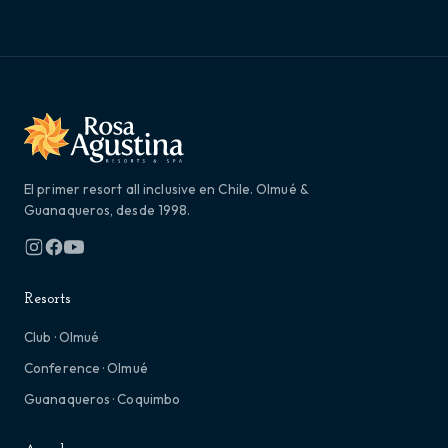
El primer resort all inclusive en Chile. Olmué &
Guanaqueros, desde 1998.
Resorts
Club · Olmué
Conference · Olmué
Guanaqueros · Coquimbo