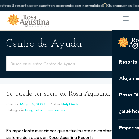
stros 3 resorts se encuentran operando con normalidad
Guanaqueros: la pi
Centro de Ayuda
Buscar
Resorts
por
Alojami
Se puede ser socio de Rosa Agustina Resorts
Pases Di
Creado
Mayo 16, 2023
Autor
HelpDesk
Categoría
Preguntas Frecuentes
¿Qué ha
Empresa
Es importante mencionar que actualmente no contamos con
sistema de socios en Rosa Agustina Resorts.