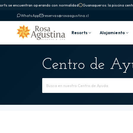
orts se encuentran operando con normalidad
Guanaqueros: la piscina centra
WhatsApp
reservas@rosaagustina.cl
Resorts
Alojamiento
Centro de A
Buscar
por