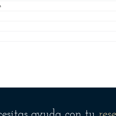
n
esitas ayuda con tu
res