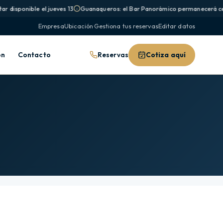
r disponible el jueves 13
Guanaqueros: el Bar Panorámico permanecerá cerr
Empresa
Ubicación
·
Gestiona tus reservas
Editar datos
Reservas
Cotiza aquí
ón
Contacto