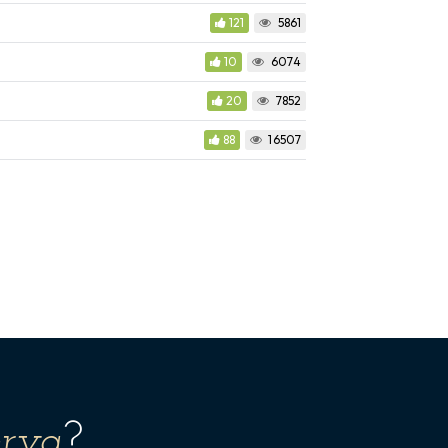
121
5861
10
6074
20
7852
88
16507
erva
?