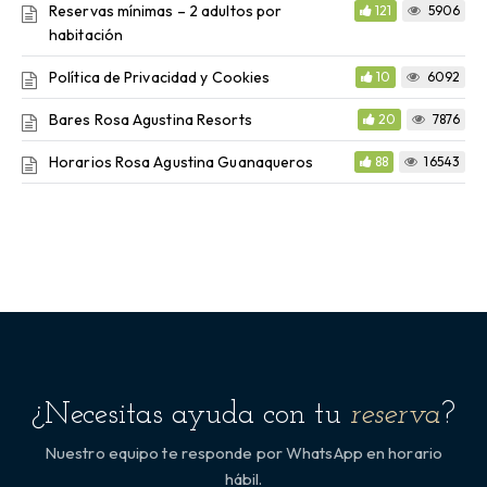
Reservas mínimas – 2 adultos por
121
5906
habitación
Política de Privacidad y Cookies
10
6092
Bares Rosa Agustina Resorts
20
7876
Horarios Rosa Agustina Guanaqueros
88
16543
¿Necesitas ayuda con tu
reserva
?
Nuestro equipo te responde por WhatsApp en horario
hábil.