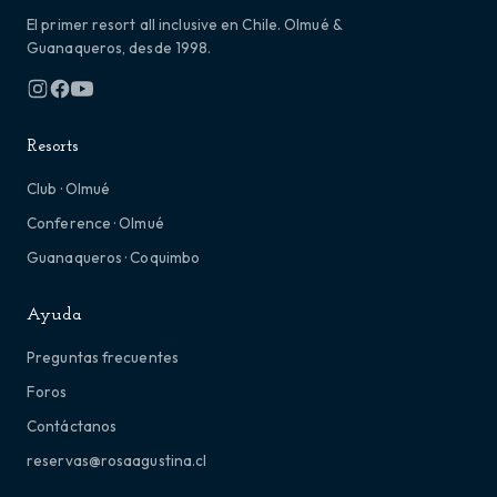
El primer resort all inclusive en Chile. Olmué &
Guanaqueros, desde 1998.
Resorts
Club · Olmué
Conference · Olmué
Guanaqueros · Coquimbo
Ayuda
Preguntas frecuentes
Foros
Contáctanos
reservas@rosaagustina.cl